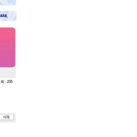
 조회 :
235